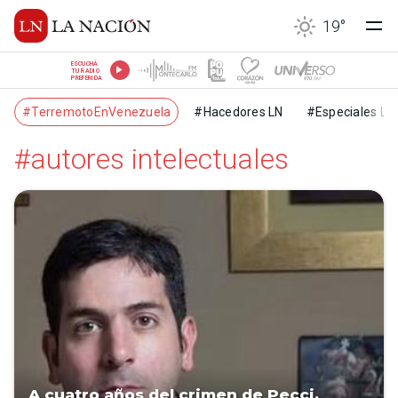
19
°
ESCUCHÁ
TU RADIO
PREFERIDA
#TerremotoEnVenezuela
#Hacedores LN
#Especiales LN
#autores intelectuales
A cuatro años del crimen de Pecci,