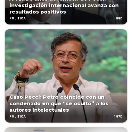
investigación internacional avanza con
resultados positivos
88D
POLÍTICA
Caso Pecci: Petro coincide con un
condenado en que “se ocultó” a los
autores intelectuales
187D
POLÍTICA