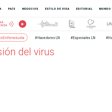
A
PAÍS
NEGOCIOS
ESTILO DE VIDA
EDITORIAL
MUNDO
HÁ
ERIDA
toEnVenezuela
#Hacedores LN
#Especiales LN
#Ha
ión del virus