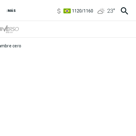
5920
/
5970
23
°
1120
/
1160
:MÁS
3,6
/
3,9
6850
/
7200
5920
/
5970
mbre cero