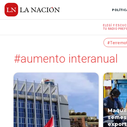
POLÍTIC
ELEGÍ Y
ESCUC
TU RADIO
PREF
#Terremo
#aumento interanual
Maquil
semest
export