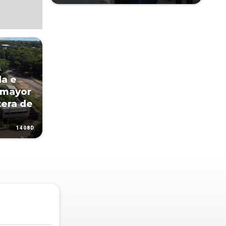
da e
 mayor
tera de
1408D