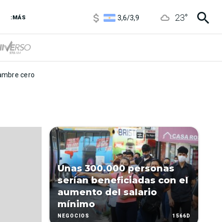
1120
/
1160
23
°
3,6
/
3,9
:MÁS
6850
/
7200
5920
/
5970
mbre cero
Unas 300.000 personas
serían beneficiadas con el
aumento del salario
mínimo
1566D
NEGOCIOS