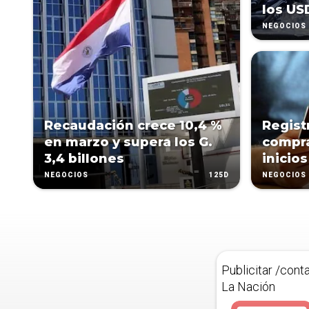
los US
NEGOCIOS
Recaudación crece 10,4 %
Regist
en marzo y supera los G.
compra
3,4 billones
inicio
125D
NEGOCIOS
NEGOCIOS
Publicitar /cont
La Nación