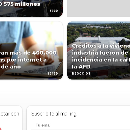
D 575 millones
390D
Créditos a la vivien
ran más de 400.000
industria fueron de
s por internet a
incidencia en la car
s de año
la AFD
1245D
NEGOCIOS
actar con
Suscribite al mailing.