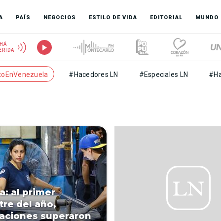
A
PAÍS
NEGOCIOS
ESTILO DE VIDA
EDITORIAL
MUNDO
HÁ
ERIDA
toEnVenezuela
#Hacedores LN
#Especiales LN
#Ha
a: al primer
re del año,
aciones superaron