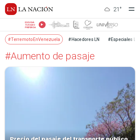
21
°
ESCUCHÁ
TU RADIO
PREFERIDA
#TerremotoEnVenezuela
#Hacedores LN
#Especiales LN
#Aumento de pasaje
Precio del pasaje del transporte público