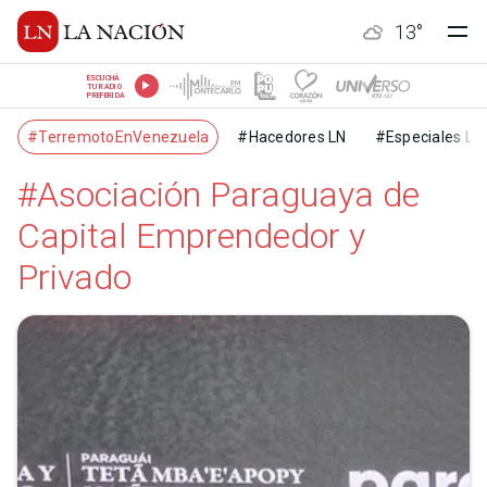
13
°
ESCUCHÁ
TU RADIO
PREFERIDA
#TerremotoEnVenezuela
#Hacedores LN
#Especiales LN
#Asociación Paraguaya de
Capital Emprendedor y
Privado