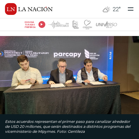
22
°
ESCUCHÁ
TU RADIO
PREFERIDA
Estos acuerdos representan el primer paso para canalizar alrededor
de USD 20 millones, que serán destinados a distintos programas del
viceministerio de Mipymes. Foto: Gentileza