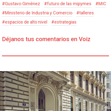
#
Gustavo Giménez
#
futuro de las mipymes
#
MIC
#
Ministerio de Industria y Comercio
#
talleres
#
espacios de alto nivel
#
estrategias
Déjanos tus comentarios en Voiz