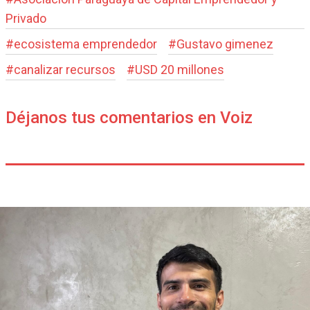
Privado
#
ecosistema emprendedor
#
Gustavo gimenez
#
canalizar recursos
#
USD 20 millones
Déjanos tus comentarios en Voiz