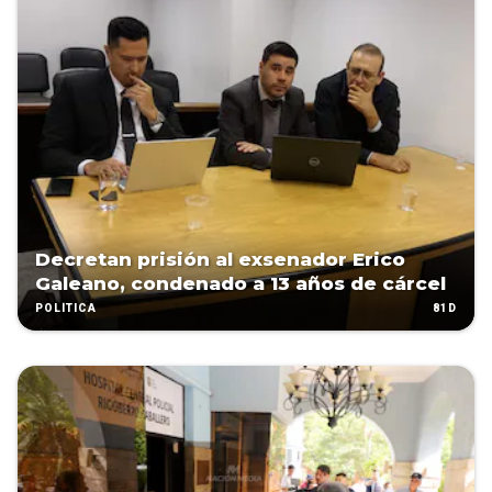
Decretan prisión al exsenador Erico
Galeano, condenado a 13 años de cárcel
81D
POLÍTICA