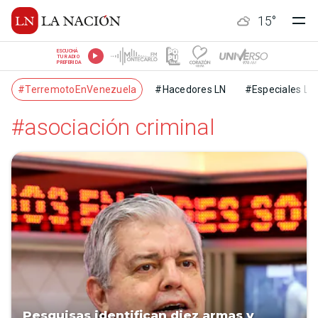
15
°
ESCUCHÁ
TU RADIO
PREFERIDA
#TerremotoEnVenezuela
#Hacedores LN
#Especiales LN
#asociación criminal
Pesquisas identifican diez armas y