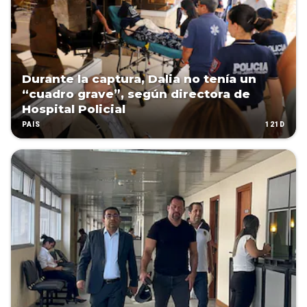
Durante la captura, Dalia no tenía un
“cuadro grave”, según directora de
Hospital Policial
121D
PAÍS