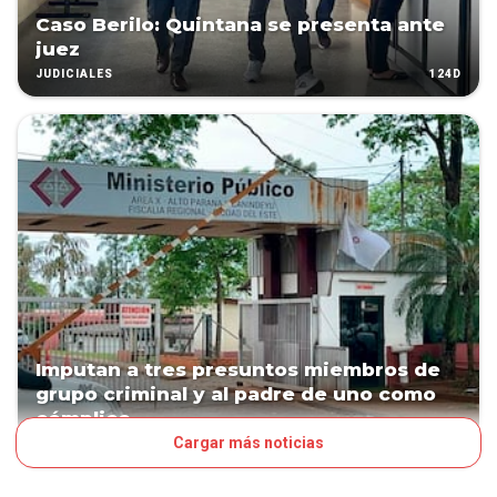
Caso Berilo: Quintana se presenta ante
juez
124D
JUDICIALES
Imputan a tres presuntos miembros de
grupo criminal y al padre de uno como
cómplice
Cargar más noticias
156D
PAÍS