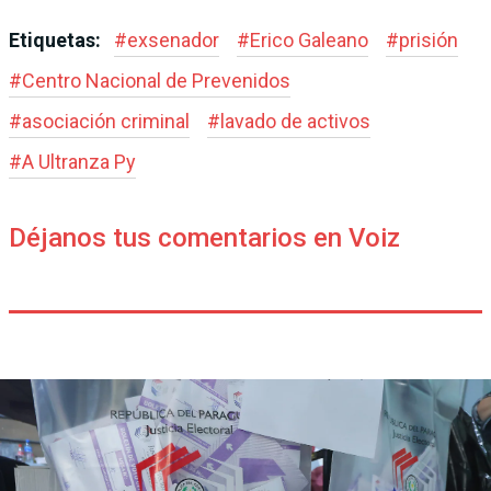
Etiquetas:
#
exsenador
#
Erico Galeano
#
prisión
#
Centro Nacional de Prevenidos
#
asociación criminal
#
lavado de activos
#
A Ultranza Py
Déjanos tus comentarios en Voiz