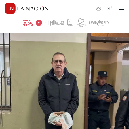
13
°
ESCUCHÁ
TU RADIO
PREFERIDA