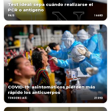
Test ideal: sepa cuándo realizarse el
PCR o antígeno
1668D
PAÍS
COVID-19: asintomáticos pierden más
rápido los anticuerpos
2109D
TENDENCIAS