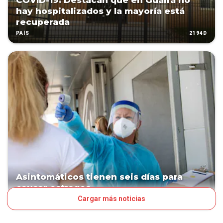
COVID-19: Destacan que en Guairá no
hay hospitalizados y la mayoría está
recuperada
2194D
PAÍS
Asintomáticos tienen seis días para
causar estragos
Cargar más noticias
2199D
PAÍS