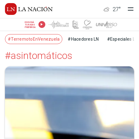
27
°
ESCUCHÁ
TU RADIO
PREFERIDA
#TerremotoEnVenezuela
#Hacedores LN
#Especiales LN
#asintomáticos