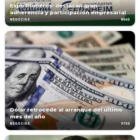
Expo Pioneros: destacan gran
adherencia y participación empresarial
806D
NEGOCIOS
Dólar retrocede al arranque del último
mes del año
975D
NEGOCIOS