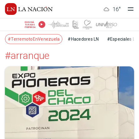
16
°
ESCUCHÁ
TU RADIO
PREFERIDA
#TerremotoEnVenezuela
#Hacedores LN
#Especiales LN
#arranque