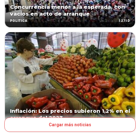
Concurrencia menor a la esperada, con
vacíos en acto de arranque
1271D
POLÍTICA
Inflación: Los precios subieron 1,2% en el
arranque del 2023
Cargar más noticias
1281D
NEGOCIOS