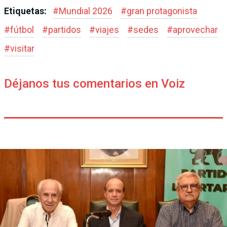
Etiquetas:
#
Mundial 2026
#
gran protagonista
#
fútbol
#
partidos
#
viajes
#
sedes
#
aprovechar
#
visitar
Déjanos tus comentarios en Voiz