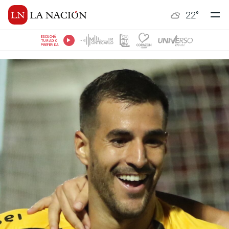
22
°
ESCUCHÁ
TU RADIO
PREFERIDA