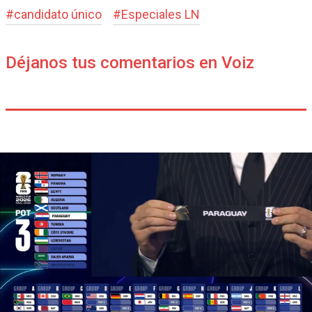
#
candidato único
#
Especiales LN
Déjanos tus comentarios en Voiz