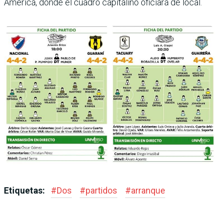
América, donde el cuadro capitalino oficiará de local.
Etiquetas:
#
Dos
#
partidos
#
arranque