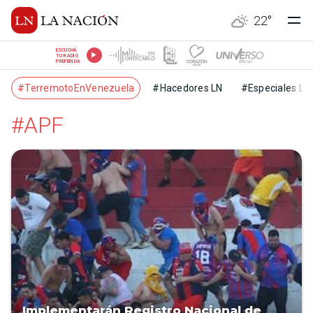
22
°
ESCUCHÁ
TU RADIO
PREFERIDA
#TerremotoEnVenezuela
#Hacedores LN
#Especiales LN
#APF
Implementarán Registro Nacional de