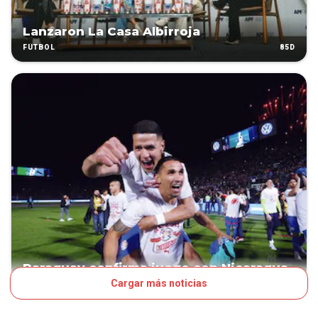
Lanzaron La Casa Albirroja
85D
FÚTBOL
Paraguay confirma juego con Nicaragua
Cargar más noticias
96D
FÚTBOL