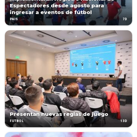
Espectadores desde agosto para
ingresar a eventos de fútbol
7D
PAÍS
Presentan nuevas reglas de juego
13D
FÚTBOL