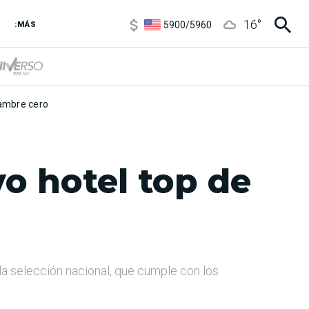
5900
/
5960
16
°
:MÁS
1100
/
1160
3,8
/
4
6850
/
7200
5900
/
5960
mbre cero
vo hotel top de
la selección nacional, que cumple con los