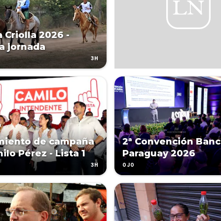
 Criolla 2026 -
a jornada
3H
miento de campaña
2ª Convención Banc
lo Pérez - Lista 1
Paraguay 2026
3H
OJO