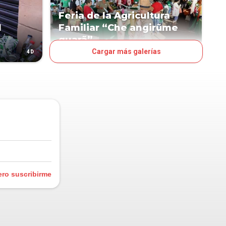
Feria de la Agricultura
l
Familiar “Che angirũme
guarã”
Cargar más galerías
4D
7D
OJO
ero suscribirme