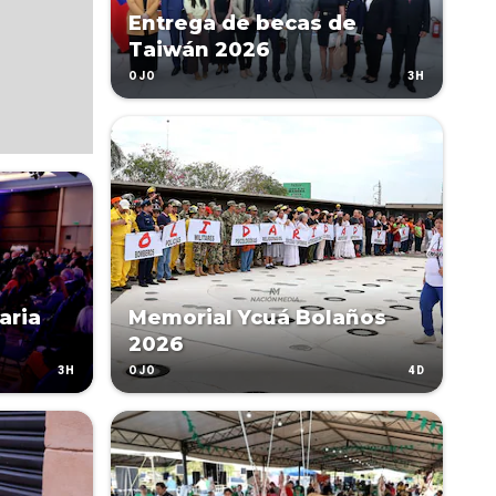
Entrega de becas de
Taiwán 2026
3H
OJO
aria
Memorial Ycuá Bolaños
2026
3H
4D
OJO