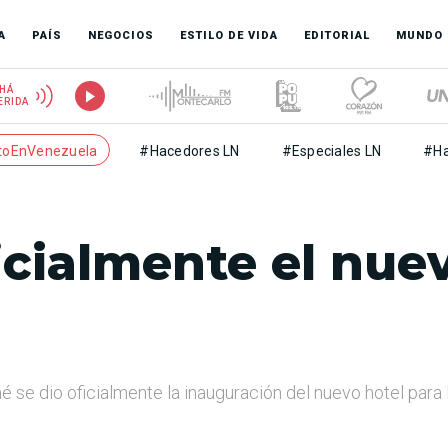
A
PAÍS
NEGOCIOS
ESTILO DE VIDA
EDITORIAL
MUNDO
HÁ
ERIDA
toEnVenezuela
#Hacedores LN
#Especiales LN
#Ha
icialmente el nue
 se dio oficialmente la inauguración del nuevo hotel para 