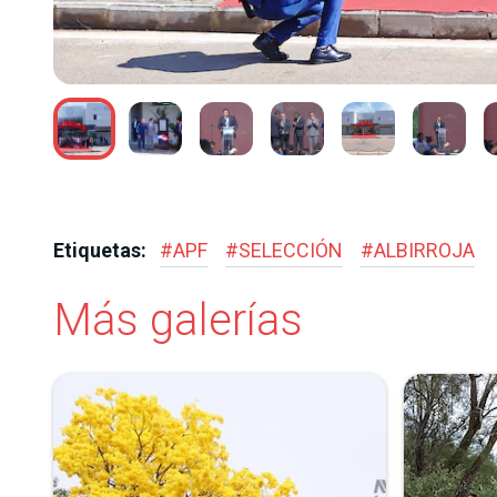
JARA
Etiquetas:
#
APF
#
SELECCIÓN
#
ALBIRROJA
Más galerías