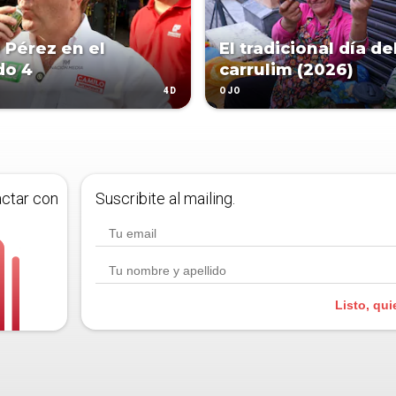
 Pérez en el
El tradicional día de
do 4
carrulim (2026)
4D
OJO
actar con
Suscribite al mailing.
Listo, qui