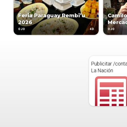
Feria Paraguay Rembi’u
Camilo
2026
Merca
4D
OJO
OJO
Publicitar /cont
La Nación