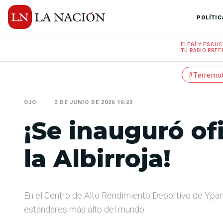
POLÍTIC
ELEGÍ Y
ESCUC
TU RADIO
PREF
#Terremo
OJO
2 DE JUNIO DE 2026 16:22
¡Se inauguró of
la Albirroja!
En el Centro de Alto Rendimiento Deportivo de Ypané
estándares más alto del mundo.