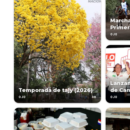
Marcha
Primer
OJO
Lanza
Temporada de tajy (2026)
de Cami
3H
OJO
OJO