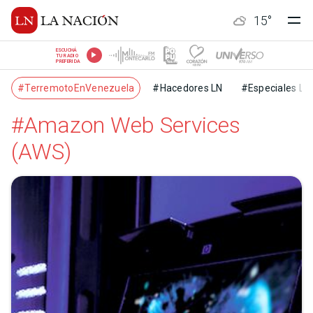
15
°
ESCUCHÁ
TU RADIO
PREFERIDA
#TerremotoEnVenezuela
#Hacedores LN
#Especiales LN
#Amazon Web Services
(AWS)