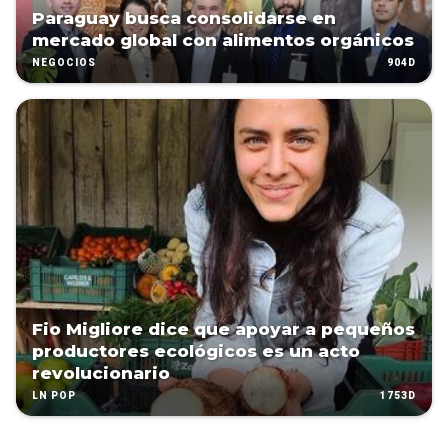
Paraguay busca consolidarse en
mercado global con alimentos orgánicos
904D
NEGOCIOS
Fio Migliore dice que apoyar a pequeños
productores ecológicos es un acto
revolucionario
1753D
LN POP