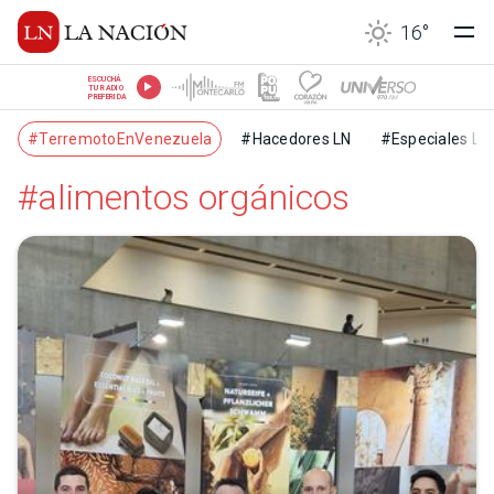
16
°
ESCUCHÁ
TU RADIO
PREFERIDA
#TerremotoEnVenezuela
#Hacedores LN
#Especiales LN
#alimentos orgánicos