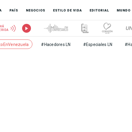
A
PAÍS
NEGOCIOS
ESTILO DE VIDA
EDITORIAL
MUNDO
HÁ
ERIDA
toEnVenezuela
#Hacedores LN
#Especiales LN
#Ha