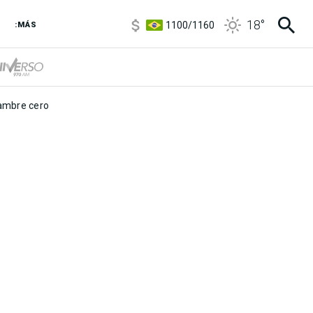
5900
/
5960
18
°
1100
/
1160
:MÁS
3,8
/
4
6850
/
7200
5900
/
5960
mbre cero