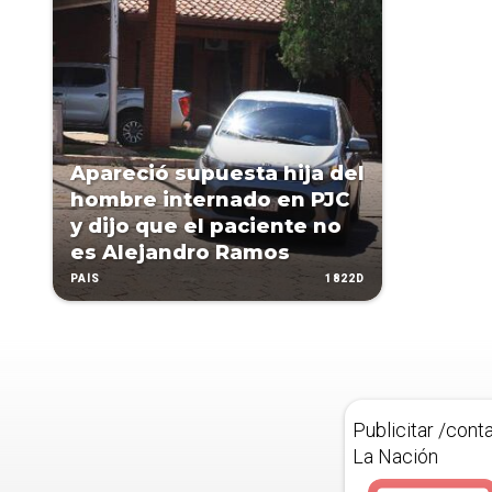
Apareció supuesta hija del
hombre internado en PJC
y dijo que el paciente no
es Alejandro Ramos
1822D
PAÍS
Publicitar /cont
La Nación