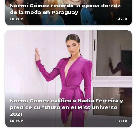
Noemí Gómez recordó la época dorada
de la moda en Paraguay
1427D
LN POP
Noemí Gómez califica a Nadia Ferreira y
predice su futuro en el Miss Universo
2021
1795D
LN POP