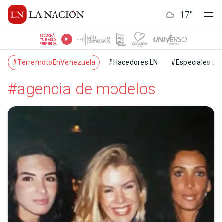
17
°
ESCUCHÁ
TU RADIO
PREFERIDA
#TerremotoEnVenezuela
#Hacedores LN
#Especiales LN
#agencia de modelos