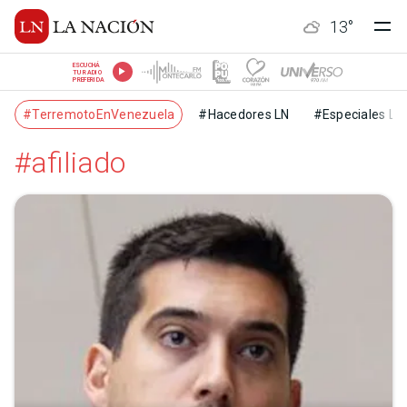
13
°
ESCUCHÁ
TU RADIO
PREFERIDA
#TerremotoEnVenezuela
#Hacedores LN
#Especiales LN
#afiliado