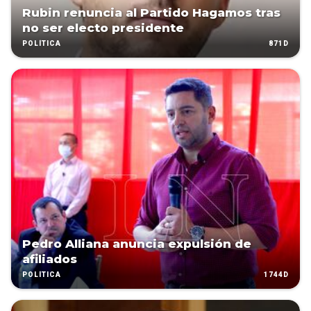
Rubin renuncia al Partido Hagamos tras
no ser electo presidente
871D
POLÍTICA
Pedro Alliana anuncia expulsión de
afiliados
1744D
POLÍTICA