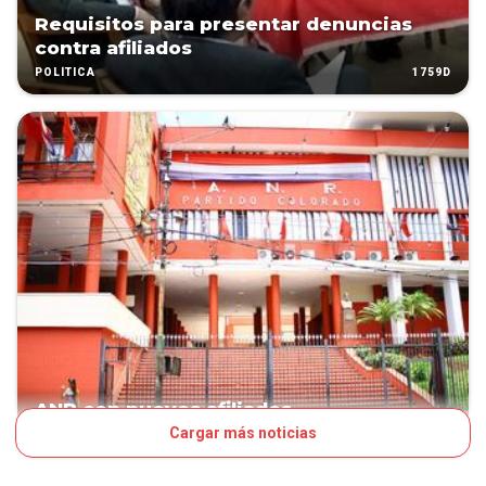
Requisitos para presentar denuncias
contra afiliados
1759D
POLÍTICA
ANR con nuevos afiliados
Cargar más noticias
2062D
POLÍTICA