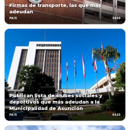
Firmas de transporte, las que más
adeudan
340D
PAÍS
Publican lista de clubes sociales y
deportivos que más adeudan a la
Municipalidad de Asunción
402D
PAÍS