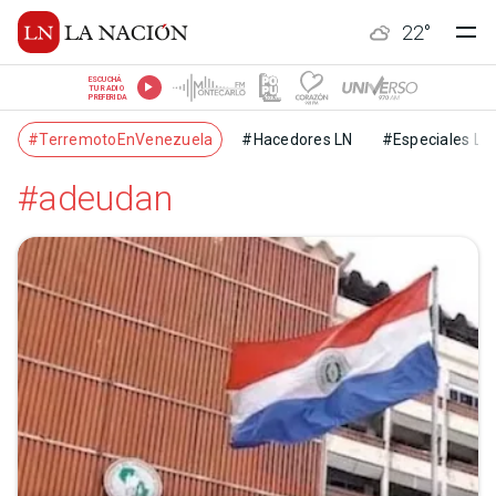
22
°
ESCUCHÁ
TU RADIO
PREFERIDA
#TerremotoEnVenezuela
#Hacedores LN
#Especiales LN
#adeudan