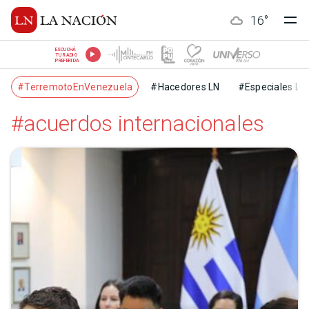
16
°
ESCUCHÁ
TU RADIO
PREFERIDA
#TerremotoEnVenezuela
#Hacedores LN
#Especiales LN
#acuerdos internacionales