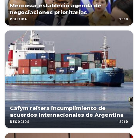
Mercosur estableció agenda de
negociaciones prioritarias
906D
POLÍTICA
Cafym reitera incumplimiento de
acuerdos internacionales de Argentina
1201D
NEGOCIOS