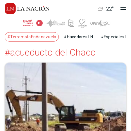
22
°
ESCUCHÁ
TU RADIO
PREFERIDA
#TerremotoEnVenezuela
#Hacedores LN
#Especiales LN
#acueducto del Chaco