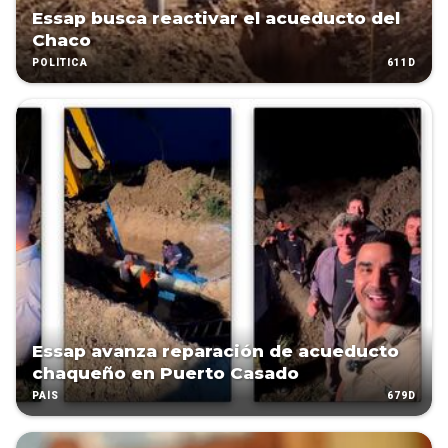
Essap busca reactivar el acueducto del
Chaco
611D
POLÍTICA
Essap avanza reparación de acueducto
chaqueño en Puerto Casado
679D
PAÍS