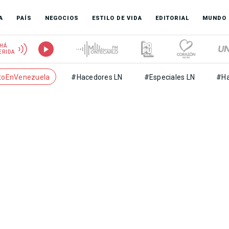
A
PAÍS
NEGOCIOS
ESTILO DE VIDA
EDITORIAL
MUNDO
HÁ
ERIDA
toEnVenezuela
#Hacedores LN
#Especiales LN
#Ha