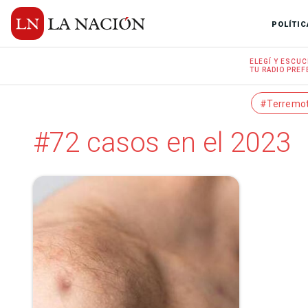
POLÍTIC
ELEGÍ Y
ESCUC
TU RADIO
PREF
#Terremo
#72 casos en el 2023