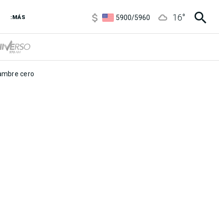
6850
/
7200
16
°
5900
/
5960
:MÁS
1100
/
1160
3,8
/
4
6850
/
7200
5900
/
5960
mbre cero