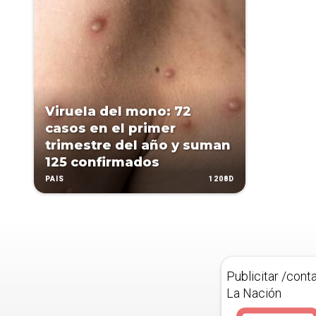
Viruela del mono: 72
casos en el primer
trimestre del año y suman
125 confirmados
1208D
PAÍS
Publicitar /cont
La Nación