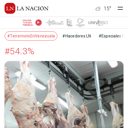
15
°
ESCUCHÁ
TU RADIO
PREFERIDA
#TerremotoEnVenezuela
#Hacedores LN
#Especiales LN
#54.3%