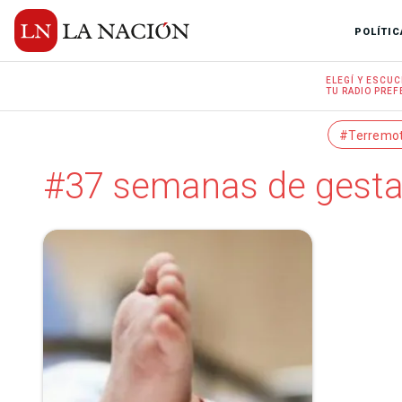
POLÍTIC
ELEGÍ Y
ESCUC
TU RADIO
PREF
#Terremo
#37 semanas de gesta