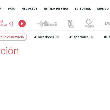
A
PAÍS
NEGOCIOS
ESTILO DE VIDA
EDITORIAL
MUNDO
HÁ
ERIDA
toEnVenezuela
#Hacedores LN
#Especiales LN
#Ha
ción