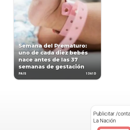
Semana del Prematuro:
uno de cada diez bebés
nace antes de las 37
semanas de gestación
1361D
PAÍS
Publicitar /cont
La Nación