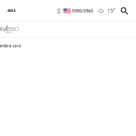
6850
/
7200
15
°
5900
/
5960
:MÁS
1100
/
1160
3,8
/
4
6850
/
7200
5900
/
5960
mbre cero