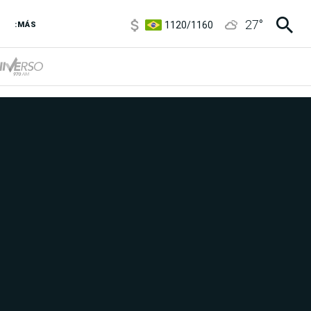
5920
/
5970
27
°
1120
/
1160
:MÁS
3,6
/
3,9
6850
/
7200
5920
/
5970