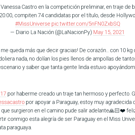
 Vanessa Castro en la competición preliminar, en traje de 
20:00, compiten 74 candidatas por el título, desde Hollyw
#MissUniverse
pic.twitter.com/5nFN0ZxbSQ
— Diario La Nación (@LaNacionPy)
May 15, 2021
o me queda más que decir gracias! De corazón... con 10 kg 
iera nada, no dolían los pies llenos de ampollas de tantos
 escenario y saber que tanta gente linda estuvo apoyándom
a17
por haberme creado un traje tan hermoso y perfecto. G
essacastro
por apoyar a Paraguay, estoy muy agradecida c
 que surgieron en el camino pude salir adelante🙏🏻❤️ fel
ir conmigo esta alegría de ser Paraguay en el Miss Unive
data paraguaya.