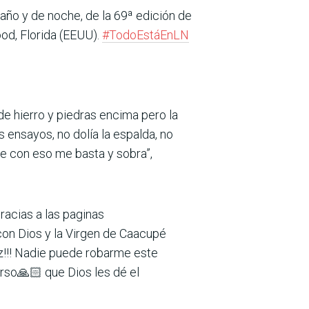
baño y de noche, de la 69ª edición de
ood, Florida (EEUU).
#TodoEstáEnLN
de hierro y piedras encima pero la
 ensayos, no dolía la espalda, no
e con eso me basta y sobra”,
racias a las paginas
on Dios y la Virgen de Caacupé
iz!!! Nadie puede robarme este
rso🙏🏻 que Dios les dé el