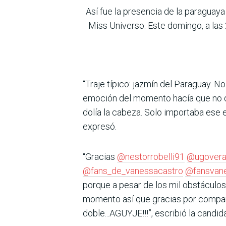
Así fue la presencia de la paraguaya
Miss Universo. Este domingo, a las 
“Traje típico: jazmín del Paraguay. N
emoción del momento hacía que no dol
dolía la cabeza. Solo importaba ese
expresó.
“Gracias
@nestorrobelli91
@ugover
@fans_de_vanessacastro
@fansvan
porque a pesar de los mil obstáculos
momento así que gracias por compart
doble...AGUYJE!!!”, escribió la candi