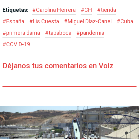
Etiquetas:
#
Carolina Herrera
#
CH
#
tienda
#
España
#
Lis Cuesta
#
Miguel Díaz-Canel
#
Cuba
#
primera dama
#
tapaboca
#
pandemia
#
COVID-19
Déjanos tus comentarios en Voiz