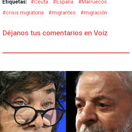
Etiquetas:
#
Ceuta
#
España
#
Marruecos
#
crisis migratoria
#
migrantes
#
migración
Déjanos tus comentarios en Voiz