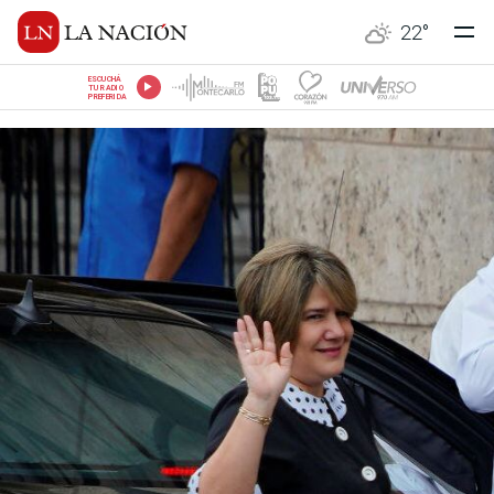
22
°
ESCUCHÁ
TU RADIO
PREFERIDA