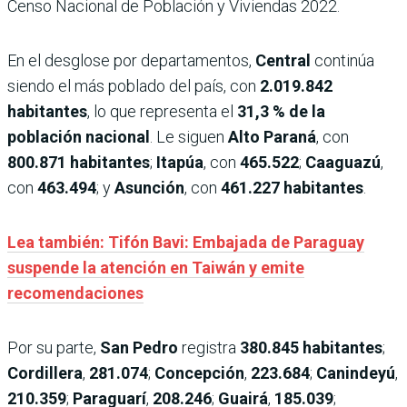
Censo Nacional de Población y Viviendas 2022.
En el desglose por departamentos,
Central
continúa
siendo el más poblado del país, con
2.019.842
habitantes
, lo que representa el
31,3 % de la
población nacional
. Le siguen
Alto Paraná
, con
800.871 habitantes
;
Itapúa
, con
465.522
;
Caaguazú
,
con
463.494
; y
Asunción
, con
461.227 habitantes
.
Lea también: Tifón Bavi: Embajada de Paraguay
suspende la atención en Taiwán y emite
recomendaciones
Por su parte,
San Pedro
registra
380.845 habitantes
;
Cordillera
,
281.074
;
Concepción
,
223.684
;
Canindeyú
,
210.359
;
Paraguarí
,
208.246
;
Guairá
,
185.039
;