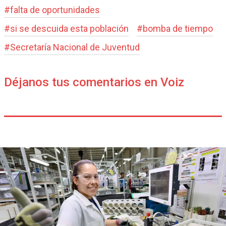
#
falta de oportunidades
#
si se descuida esta población
#
bomba de tiempo
#
Secretaría Nacional de Juventud
Déjanos tus comentarios en Voiz