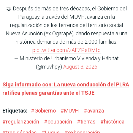
🤝 Después de más de tres décadas, el Gobierno del
Paraguay, a través del MUVH, avanza en la
regularización de los terrenos del territorio social
Nueva Asunción (ex Ogarapé), dando respuesta a una
histórica demanda de más de 2.000 familias.
pic.twitter.com/zAFZPeDMfd
— Ministerio de Urbanismo Vivienda y Hábitat
(@muvhpy)
August 3, 2026
Siga informado con: La nueva conducción del PLRA
ratifica plenas garantías ante el TSJE
Etiquetas:
#
Gobierno
#
MUVH
#
avanza
#
regularización
#
ocupación
#
tierras
#
histórica
#
tres décadas
#
Luque
#
exhoneración