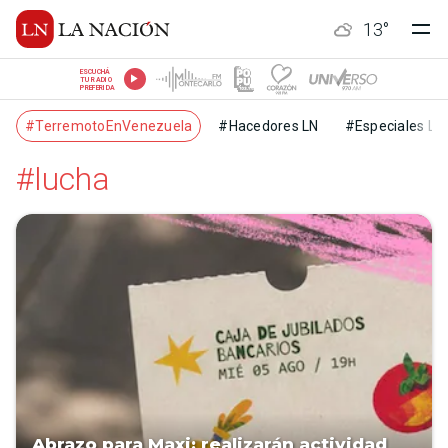
13
°
ESCUCHÁ
TU RADIO
PREFERIDA
#TerremotoEnVenezuela
#Hacedores LN
#Especiales LN
#lucha
Abrazo para Maxi: realizarán actividad