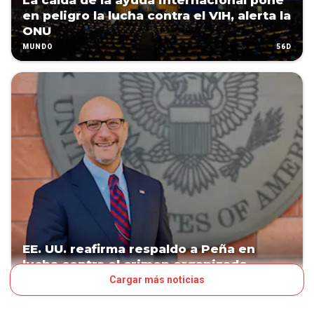
La caída de la ayuda internacional pone
en peligro la lucha contra el VIH, alerta la
ONU
56D
MUNDO
EE. UU. reafirma respaldo a Peña en
lucha contra el crimen organizado
Cargar más noticias
73D
POLÍTICA