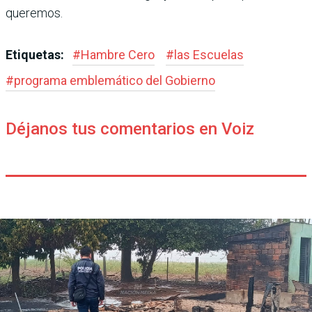
queremos.
Etiquetas:
#
Hambre Cero
#
las Escuelas
#
programa emblemático del Gobierno
Déjanos tus comentarios en Voiz