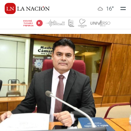
16
°
ESCUCHÁ
TU RADIO
PREFERIDA