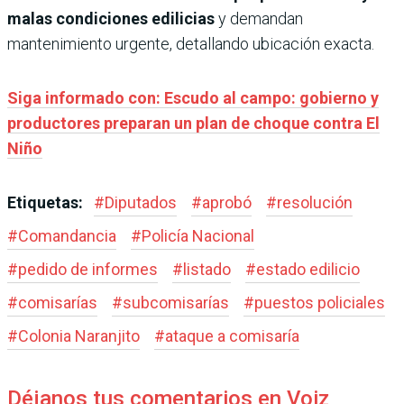
malas condiciones edilicias
y demandan
mantenimiento urgente, detallando ubicación exacta.
Siga informado con: Escudo al campo: gobierno y
productores preparan un plan de choque contra El
Niño
Etiquetas:
#
Diputados
#
aprobó
#
resolución
#
Comandancia
#
Policía Nacional
#
pedido de informes
#
listado
#
estado edilicio
#
comisarías
#
subcomisarías
#
puestos policiales
#
Colonia Naranjito
#
ataque a comisaría
Déjanos tus comentarios en Voiz