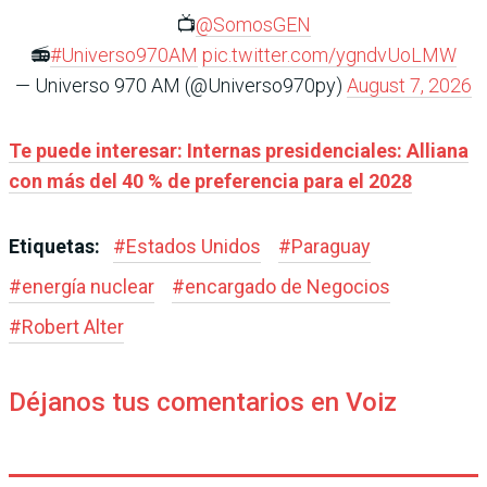
📺
@SomosGEN
📻
#Universo970AM
pic.twitter.com/ygndvUoLMW
— Universo 970 AM (@Universo970py)
August 7, 2026
Te puede interesar: Internas presidenciales: Alliana
con más del 40 % de preferencia para el 2028
Etiquetas:
#
Estados Unidos
#
Paraguay
#
energía nuclear
#
encargado de Negocios
#
Robert Alter
Déjanos tus comentarios en Voiz