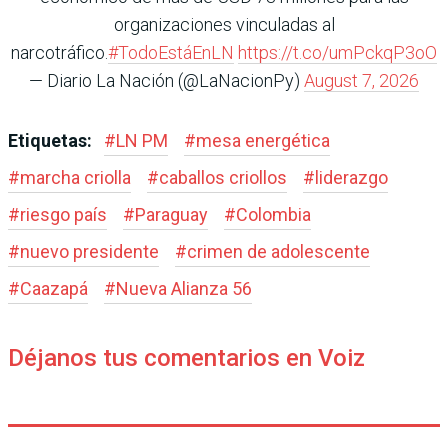
organizaciones vinculadas al
narcotráfico.
#TodoEstáEnLN
https://t.co/umPckqP3oO
— Diario La Nación (@LaNacionPy)
August 7, 2026
Etiquetas:
#
LN PM
#
mesa energética
#
marcha criolla
#
caballos criollos
#
liderazgo
#
riesgo país
#
Paraguay
#
Colombia
#
nuevo presidente
#
crimen de adolescente
#
Caazapá
#
Nueva Alianza 56
Déjanos tus comentarios en Voiz