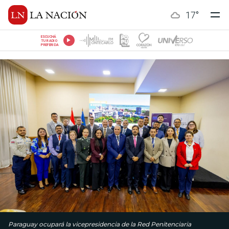
17
°
ESCUCHÁ
TU RADIO
PREFERIDA
Paraguay ocupará la vicepresidencia de la Red Penitenciaria