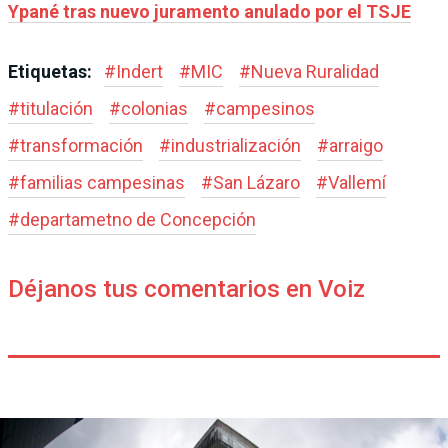
Ypané tras nuevo juramento anulado por el TSJE
Etiquetas:
#
Indert
#
MIC
#
Nueva Ruralidad
#
titulación
#
colonias
#
campesinos
#
transformación
#
industrialización
#
arraigo
#
familias campesinas
#
San Lázaro
#
Vallemí
#
departametno de Concepción
Déjanos tus comentarios en Voiz