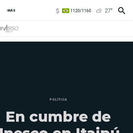
1120
/
1160
27
°
3,6
/
3,9
:MÁS
6850
/
7200
5920
/
5970
POLÍTICA
En cumbre de