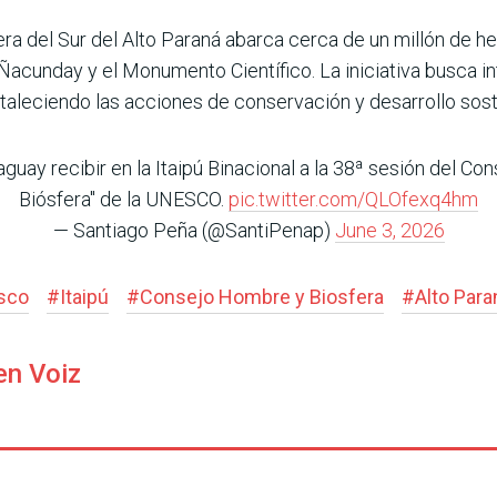
ra del Sur del Alto Paraná abarca cerca de un millón de he
cunday y el Monumento Científico. La iniciativa busca inte
taleciendo las acciones de conservación y desarrollo soste
guay recibir en la Itaipú Binacional a la 38ª sesión del C
Biósfera" de la UNESCO.
pic.twitter.com/QLOfexq4hm
— Santiago Peña (@SantiPenap)
June 3, 2026
sco
#
Itaipú
#
Consejo Hombre y Biosfera
#
Alto Para
en Voiz