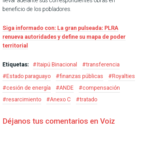
llevar adelante sus correspondientes obras en
beneficio de los pobladores.
Siga informado con: La gran pulseada: PLRA
renueva autoridades y define su mapa de poder
territorial
Etiquetas:
#
Itaipú Binacional
#
transferencia
#
Estado paraguayo
#
finanzas públicas
#
Royalties
#
cesión de energía
#
ANDE
#
compensación
#
resarcimiento
#
Anexo C
#
tratado
Déjanos tus comentarios en Voiz