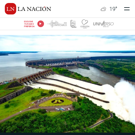
19
°
ESCUCHÁ
TU RADIO
PREFERIDA