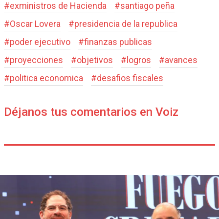
#
exministros de Hacienda
#
santiago peña
#
Oscar Lovera
#
presidencia de la republica
#
poder ejecutivo
#
finanzas publicas
#
proyecciones
#
objetivos
#
logros
#
avances
#
politica economica
#
desafios fiscales
Déjanos tus comentarios en Voiz