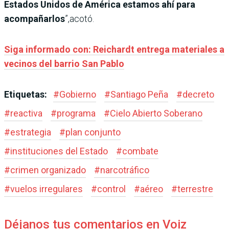
Estados Unidos de América estamos ahí para
acompañarlos
”,acotó.
Siga informado con: Reichardt entrega materiales a
vecinos del barrio San Pablo
Etiquetas:
#
Gobierno
#
Santiago Peña
#
decreto
#
reactiva
#
programa
#
Cielo Abierto Soberano
#
estrategia
#
plan conjunto
#
instituciones del Estado
#
combate
#
crimen organizado
#
narcotráfico
#
vuelos irregulares
#
control
#
aéreo
#
terrestre
Déjanos tus comentarios en Voiz