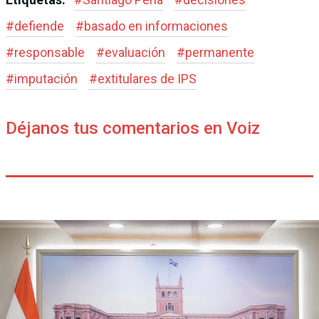
#
defiende
#
basado en informaciones
#
responsable
#
evaluación
#
permanente
#
imputación
#
extitulares de IPS
Déjanos tus comentarios en Voiz