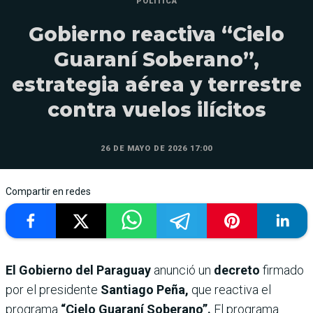
POLÍTICA
Gobierno reactiva “Cielo
Guaraní Soberano”,
estrategia aérea y terrestre
contra vuelos ilícitos
26 DE MAYO DE 2026 17:00
Compartir en redes
El Gobierno del Paraguay
anunció un
decreto
firmado
por el presidente
Santiago Peña,
que reactiva el
programa
“Cielo Guaraní Soberano”.
El programa