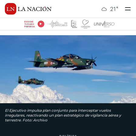
21
°
ESCUCHÁ
TU RADIO
PREFERIDA
El Ejecutivo impulsa plan conjunto para interceptar vuelos
irregulares, reactivando un plan estratégico de vigilancia aérea y
terrestre. Foto: Archivo