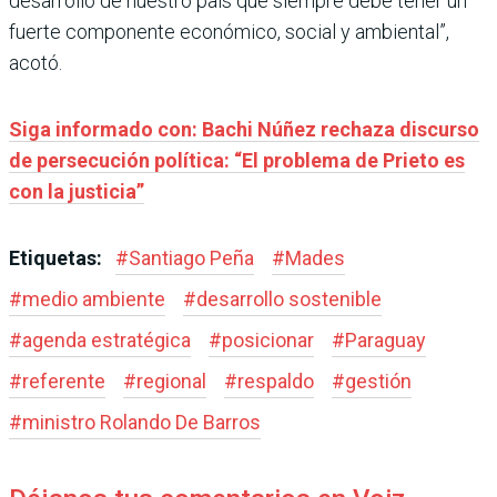
desarrollo de nuestro país que siempre debe tener un
fuerte componente económico, social y ambiental”,
acotó.
Siga informado con: Bachi Núñez rechaza discurso
de persecución política: “El problema de Prieto es
con la justicia”
Etiquetas:
#
Santiago Peña
#
Mades
#
medio ambiente
#
desarrollo sostenible
#
agenda estratégica
#
posicionar
#
Paraguay
#
referente
#
regional
#
respaldo
#
gestión
#
ministro Rolando De Barros