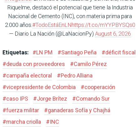
Riquelme, destacó el potencial que tiene la Industria
Nacional de Cemento (INC), con materia prima para
2.000 años.
#TodoEstáEnLN
https://t.co/mYYPBYSQs0
— Diario La Nación (@LaNacionPy)
August 6, 2026
Etiquetas:
#
LN PM
#
Santiago Peña
#
déficit fiscal
#
deuda con proveedores
#
Camilo Pérez
#
campaña electoral
#
Pedro Alliana
#
vicepresidente de Colombia
#
cooperación
#
caso IPS
#
Jorge Brítez
#
Comando Sur
#
fuerza militar
#
ganaderas Sofía y Chajhá
#
marcha criolla
#
INC