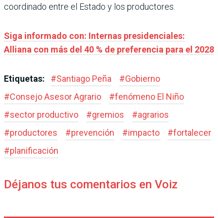
coordinado entre el Estado y los productores.
Siga informado con: Internas presidenciales:
Alliana con más del 40 % de preferencia para el 2028
Etiquetas:
#
Santiago Peña
#
Gobierno
#
Consejo Asesor Agrario
#
fenómeno El Niño
#
sector productivo
#
gremios
#
agrarios
#
productores
#
prevención
#
impacto
#
fortalecer
#
planificación
Déjanos tus comentarios en Voiz