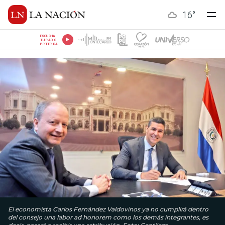
16
°
ESCUCHÁ
TU RADIO
PREFERIDA
El economista Carlos Fernández Valdovinos ya no cumplirá dentro
del consejo una labor ad honorem como los demás integrantes, es