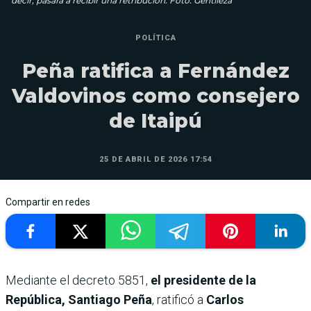
decir, pasará a recibir una retribución. Foto: Gentileza
POLÍTICA
Peña ratifica a Fernández
Valdovinos como consejero
de Itaipú
25 DE ABRIL DE 2026 17:54
Compartir en redes
Mediante el decreto 5851,
el presidente de la
República,
Santiago Peña
, ratificó a
Carlos