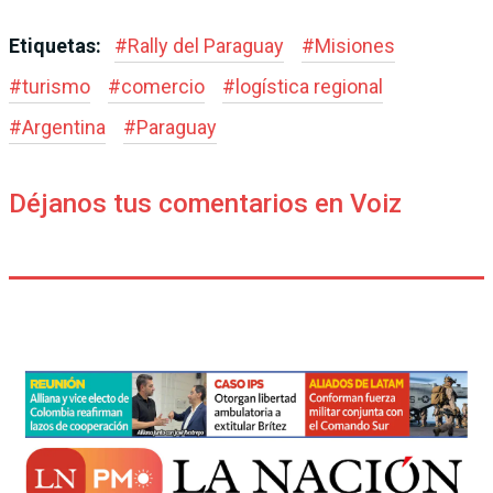
Etiquetas:
#
Rally del Paraguay
#
Misiones
#
turismo
#
comercio
#
logística regional
#
Argentina
#
Paraguay
Déjanos tus comentarios en Voiz