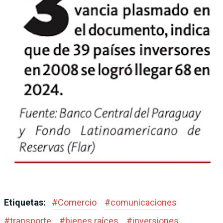
Etiquetas:
#
Comercio
#
comunicaciones
#
transporte
#
bienes raíces
#
inversiones