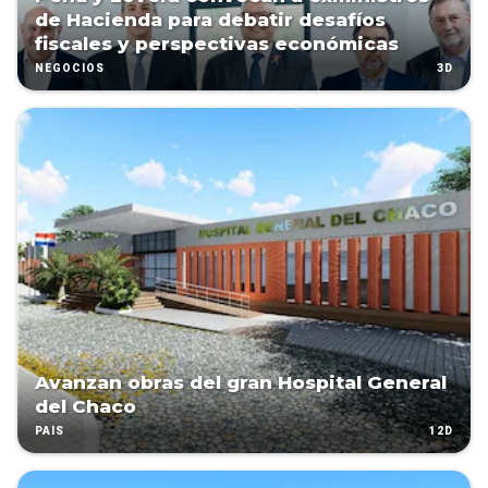
de Hacienda para debatir desafíos
fiscales y perspectivas económicas
3D
NEGOCIOS
Avanzan obras del gran Hospital General
del Chaco
12D
PAÍS