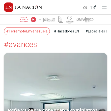
13
°
ESCUCHÁ
TU RADIO
PREFERIDA
#TerremotoEnVenezuela
#Hacedores LN
#Especiales LN
#avances
Peña y Lovera convocan a exministros