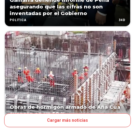
Gamarra defiende informe de Peña
asegurando que las cifras no son
inventadas por el Gobierno
34D
POLÍTICA
Obras de hormigón armado de Aña Cua
avanzan en un 50 %
Cargar más noticias
40D
NEGOCIOS