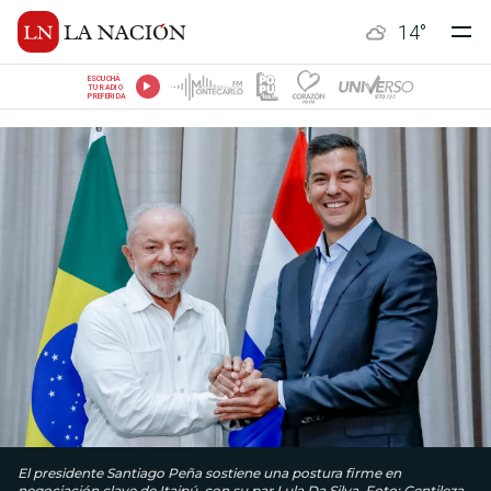
14
°
ESCUCHÁ
TU RADIO
PREFERIDA
El presidente Santiago Peña sostiene una postura firme en
negociación clave de Itaipú, con su par Lula Da Silva. Foto: Gentileza