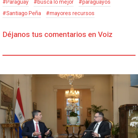
#
Paraguay
#
busca lo mejor
#
paraguayos
#
Santiago Peña
#
mayores recursos
Déjanos tus comentarios en Voiz