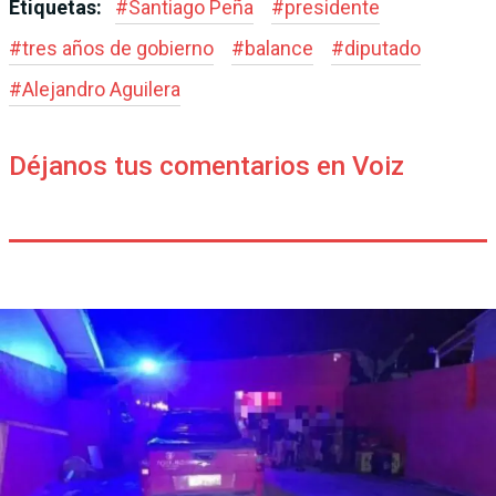
Etiquetas:
#
Santiago Peña
#
presidente
#
tres años de gobierno
#
balance
#
diputado
#
Alejandro Aguilera
Déjanos tus comentarios en Voiz