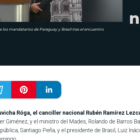
n
e los mandatarios de Paraguay y Brasil tras el encuentro
vicha Róga, el canciller nacional Rubén Ramírez Lezc
ier Giménez, y el ministro del Mades, Rolando de Barros Bar
pública, Santiago Peña, y el presidente de Brasil, Luiz Ináci
omingo.