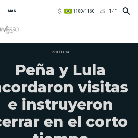
1100
/
1160
14
°
:MÁS
3,8
/
4
6850
/
7200
5900
/
5960
POLÍTICA
Peña y Lula
acordaron visitas
e instruyeron
cerrar en el corto