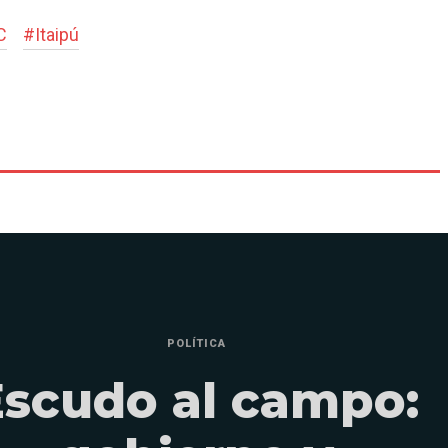
C
#
Itaipú
POLÍTICA
Escudo al campo: