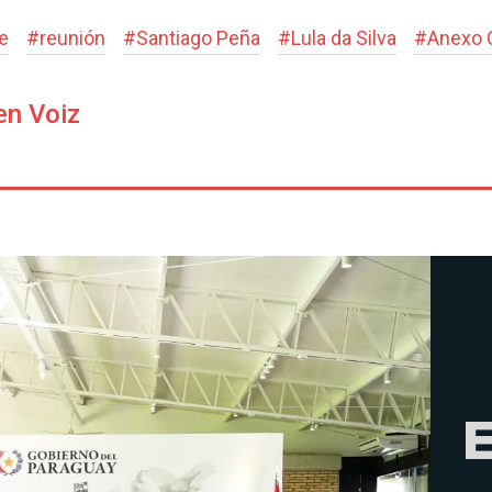
e
#
reunión
#
Santiago Peña
#
Lula da Silva
#
Anexo 
en Voiz