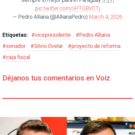
pic.twitter.com/IiPTGBVCTj
— Pedro Alliana (@AllianaPedro)
March 4, 2026
Etiquetas:
#
vicepresidente
#
Pedro Alliana
#
senador
#
Silvio Ovelar
#
proyecto de reforma
#
caja fiscal
Déjanos tus comentarios en Voiz