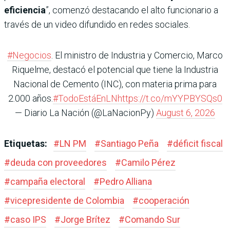
eficiencia
”, comenzó destacando el alto funcionario a
través de un video difundido en redes sociales.
#Negocios
. El ministro de Industria y Comercio, Marco
Riquelme, destacó el potencial que tiene la Industria
Nacional de Cemento (INC), con materia prima para
2.000 años.
#TodoEstáEnLN
https://t.co/mYYPBYSQs0
— Diario La Nación (@LaNacionPy)
August 6, 2026
Etiquetas:
#
LN PM
#
Santiago Peña
#
déficit fiscal
#
deuda con proveedores
#
Camilo Pérez
#
campaña electoral
#
Pedro Alliana
#
vicepresidente de Colombia
#
cooperación
#
caso IPS
#
Jorge Brítez
#
Comando Sur