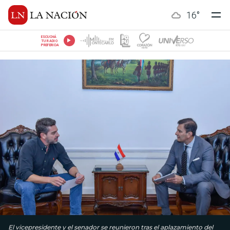
16
°
ESCUCHÁ
TU RADIO
PREFERIDA
El vicepresidente y el senador se reunieron tras el aplazamiento del