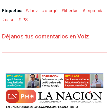
Etiquetas:
#
Juez
#
otorgó
#
libertad
#
imputada
#
caso
#
IPS
Déjanos tus comentarios en Voiz