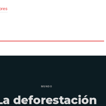
ores
MUNDO
La deforestación