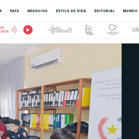
A
PAÍS
NEGOCIOS
ESTILO DE VIDA
EDITORIAL
MUNDO
HÁ
ERIDA