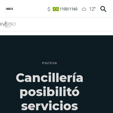
1100
/
1160
12
°
3,8
/
4
:MÁS
6850
/
7200
5900
/
5960
POLÍTICA
Cancillería
posibilitó
servicios