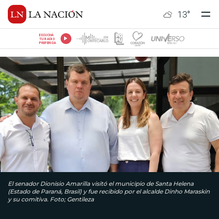
13
°
ESCUCHÁ
TU RADIO
PREFERIDA
El senador Dionisio Amarilla visitó el municipio de Santa Helena
(Estado de Paraná, Brasil) y fue recibido por el alcalde Dinho Maraskin
y su comitiva. Foto; Gentileza