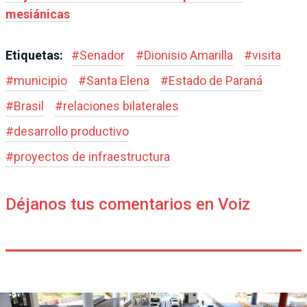
mesiánicas
Etiquetas:
#
Senador
#
Dionisio Amarilla
#
visita
#
municipio
#
Santa Elena
#
Estado de Paraná
#
Brasil
#
relaciones bilaterales
#
desarrollo productivo
#
proyectos de infraestructura
Déjanos tus comentarios en Voiz