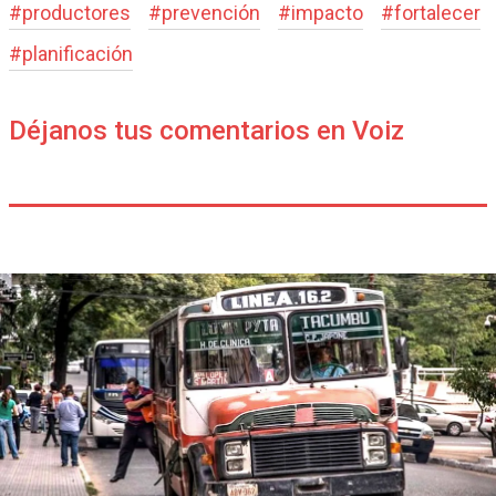
#
productores
#
prevención
#
impacto
#
fortalecer
#
planificación
Déjanos tus comentarios en Voiz