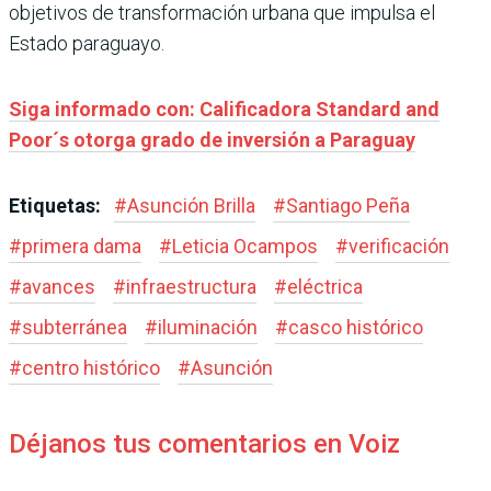
objetivos de transformación urbana que impulsa el
Estado paraguayo.
Siga informado con: Calificadora Standard and
Poor´s otorga grado de inversión a Paraguay
Etiquetas:
#
Asunción Brilla
#
Santiago Peña
#
primera dama
#
Leticia Ocampos
#
verificación
#
avances
#
infraestructura
#
eléctrica
#
subterránea
#
iluminación
#
casco histórico
#
centro histórico
#
Asunción
Déjanos tus comentarios en Voiz