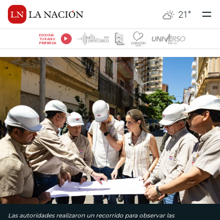
21
°
ESCUCHÁ
TU RADIO
PREFERIDA
Las autoridades realizaron un recorrido para observar las