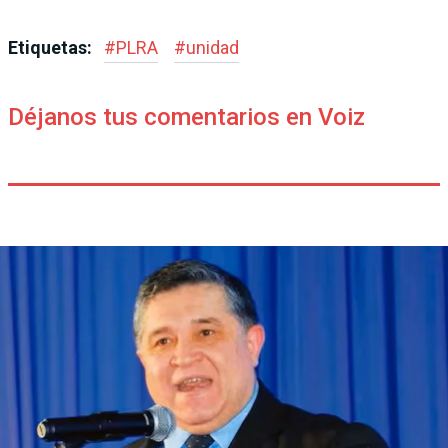
Etiquetas:
#
PLRA
#
unidad
Déjanos tus comentarios en Voiz