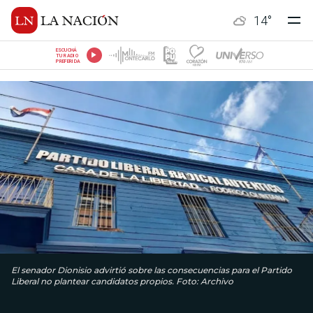
14
°
ESCUCHÁ
TU RADIO
PREFERIDA
El senador Dionisio advirtió sobre las consecuencias para el Partido
Liberal no plantear candidatos propios. Foto: Archivo