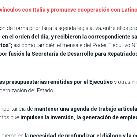
 vínculos con Italia y promueve cooperación con Lati
 de forma prioritaria la agenda legislativa, entre ellos pr
 en el orden del día, y recibieron la correspondiente s
tos”;
así como también el mensaje del Poder Ejecutivo N° 
por fusión la Secretaría de Desarrollo para Repatriad
s presupuestarias remitidas por el Ejecutivo
y otras in
odernización del Estado.
 importancia de
mantener una agenda de trabajo articul
ctos que
impulsen la inversión, la generación de emple
idieron en la
necesidad de profundizar el diálogo y la c