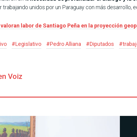
 trabajando unidos por un Paraguay con más desarrollo, e
valoran labor de Santiago Peña en la proyección geop
ivo
#
Legislativo
#
Pedro Alliana
#
Diputados
#
traba
en Voiz