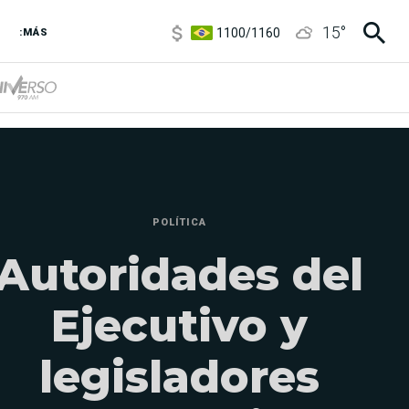
1100
/
1160
15
°
:MÁS
3,8
/
4
6850
/
7200
5900
/
5960
POLÍTICA
Autoridades del
Ejecutivo y
legisladores