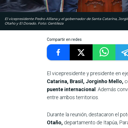
El vicepresidente Pedro Alliana y el gobernador de Santa Catarina, Jorg
Otaño y El Dorado. Foto: Gentileza
Compartir en redes
El vicepresidente y presidente en ej
Catarina, Brasil, Jorginho Mello,
c
puente internacional
. Además conv
entre ambos territorios.
Durante la reunión, destacaron el pot
Otaño,
departamento de Itapúa, Para