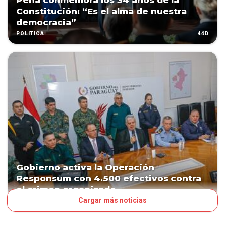
Peña conmemora los 34 años de la
Constitución: “Es el alma de nuestra
democracia”
44D
POLÍTICA
Gobierno activa la Operación
Responsum con 4.500 efectivos contra
el crimen organizado
Cargar más noticias
48D
POLÍTICA