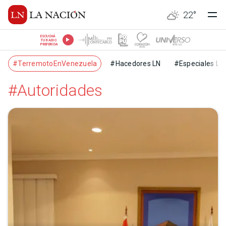
22
°
ESCUCHÁ
TU RADIO
PREFERIDA
#TerremotoEnVenezuela
#Hacedores LN
#Especiales LN
#Autoridades