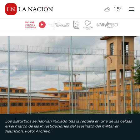
15
°
ESCUCHÁ
TU RADIO
PREFERIDA
Los disturbios se habrían iniciado tras la requisa en una de las celdas
en el marco de las investigaciones del asesinato del militar en
Asunción. Foto: Archivo