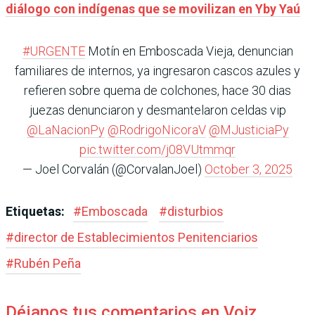
diálogo con indígenas que se movilizan en Yby Yaú
#URGENTE
Motín en Emboscada Vieja, denuncian
familiares de internos, ya ingresaron cascos azules y
refieren sobre quema de colchones, hace 30 dias
juezas denunciaron y desmantelaron celdas vip
@LaNacionPy
@RodrigoNicoraV
@MJusticiaPy
pic.twitter.com/j08VUtmmqr
— Joel Corvalán (@CorvalanJoel)
October 3, 2025
Etiquetas:
#
Emboscada
#
disturbios
#
director de Establecimientos Penitenciarios
#
Rubén Peña
Déjanos tus comentarios en Voiz