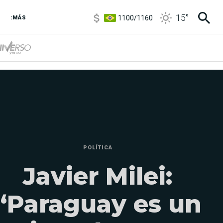
1100
/
1160
15
°
:MÁS
3,8
/
4
6850
/
7200
5900
/
5960
POLÍTICA
Javier Milei:
“Paraguay es un