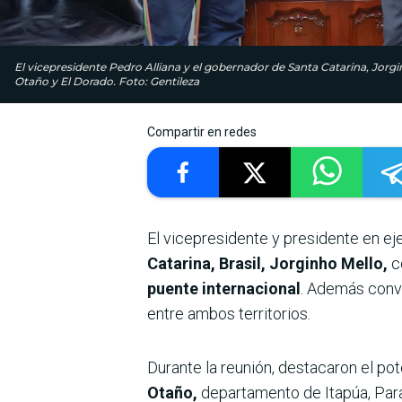
El vicepresidente Pedro Alliana y el gobernador de Santa Catarina, Jorg
Otaño y El Dorado. Foto: Gentileza
Compartir en redes
El vicepresidente y presidente en ej
Catarina, Brasil, Jorginho Mello,
c
puente internacional
. Además conv
entre ambos territorios.
Durante la reunión, destacaron el pot
Otaño,
departamento de Itapúa, Para